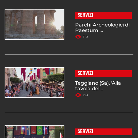
SERVIZI
Parchi Archeologici di
Paestum ...
110
SERVIZI
Teggiano (Sa), 'Alla
tavola del...
123
SERVIZI