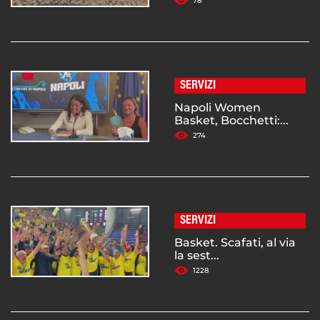
78
SERVIZI
Napoli Women
Basket, Bocchetti:...
274
SERVIZI
Basket. Scafati, al via
la sest...
1228