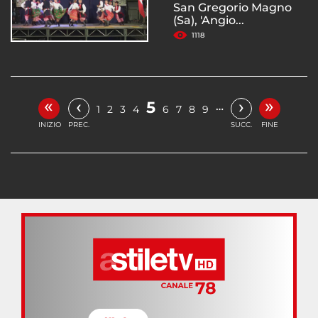
San Gregorio Magno
(Sa), 'Angio...
1118
«
»
‹
›
5
…
1
2
3
4
6
7
8
9
INIZIO
PREC.
SUCC.
FINE