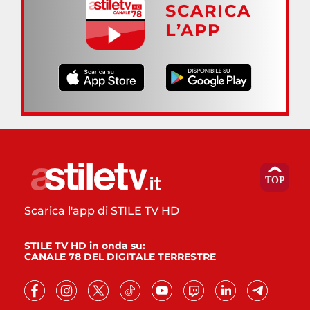
SCARICA
L’APP
Scarica l'app di STILE TV HD
STILE TV HD in onda su:
CANALE 78 DEL DIGITALE TERRESTRE