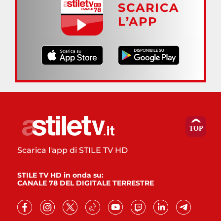
SCARICA
L’APP
Scarica l'app di STILE TV HD
STILE TV HD in onda su:
CANALE 78 DEL DIGITALE TERRESTRE