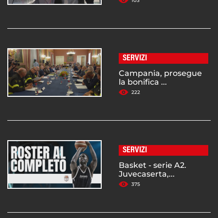
103
SERVIZI
Campania, prosegue
la bonifica ...
222
SERVIZI
Basket - serie A2.
Juvecaserta,...
375