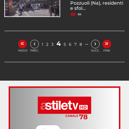
Pozzuoli (Na), residenti
e sfol...
66
«
»
‹
›
4
…
1
2
3
5
6
7
8
INIZIO
PREC.
SUCC.
FINE