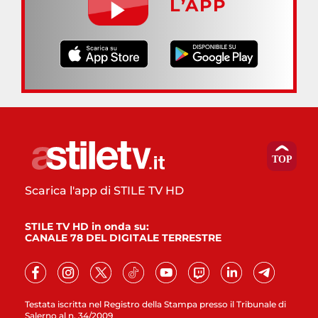
L’APP
Scarica l'app di STILE TV HD
STILE TV HD in onda su:
CANALE 78 DEL DIGITALE TERRESTRE
Testata iscritta nel Registro della Stampa presso il Tribunale di
Salerno al n. 34/2009