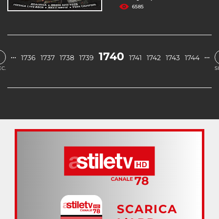
6585
‹
1740
…
…
1736
1737
1738
1739
1741
1742
1743
1744
C.
S
SCARICA