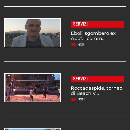
SERVIZI
Eboli, sgombero ex
Apof: i comm...
6131
SERVIZI
Roccadaspide, torneo
di Beach V...
5331