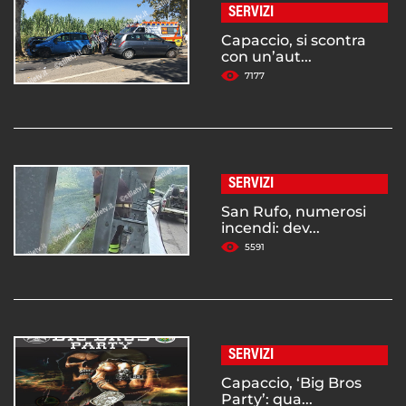
SERVIZI
Capaccio, si scontra
con un’aut...
7177
SERVIZI
San Rufo, numerosi
incendi: dev...
5591
SERVIZI
Capaccio, ‘Big Bros
Party’: qua...