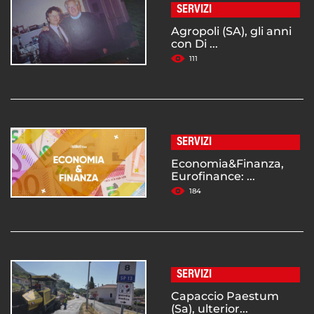
SERVIZI
Agropoli (SA), gli anni
con Di ...
111
SERVIZI
Economia&Finanza,
Eurofinance: ...
184
SERVIZI
Capaccio Paestum
(Sa), ulterior...