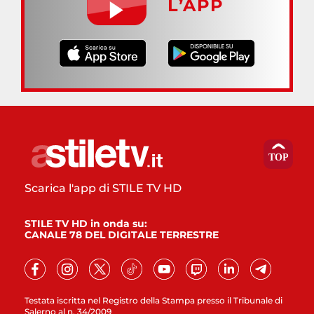
L’APP
Scarica l'app di STILE TV HD
STILE TV HD in onda su:
CANALE 78 DEL DIGITALE TERRESTRE
Testata iscritta nel Registro della Stampa presso il Tribunale di
Salerno al n. 34/2009