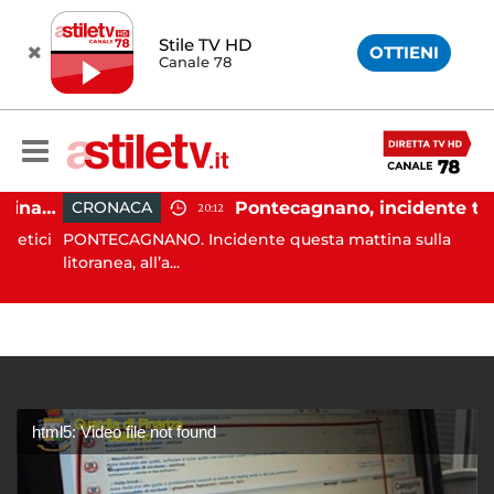
Stile TV HD
OTTIENI
Canale 78
Carburanti, la guardia di finanza rafforza i controlli: sequestri e denunce anche a Napoli
Pontecagnano, incidente tra due auto: 4 feriti
CRONACA
20:12
ici
PONTECAGNANO. Incidente questa mattina sulla
litoranea, all’a...
html5: Video file not found