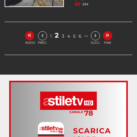
224
«
»
‹
›
2
…
1
3
4
5
6
INIZIO
PREC.
SUCC.
FINE
SCARICA