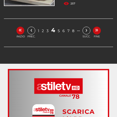
257
«
»
‹
›
4
…
1
2
3
5
6
7
8
INIZIO
PREC.
SUCC.
FINE
SCARICA