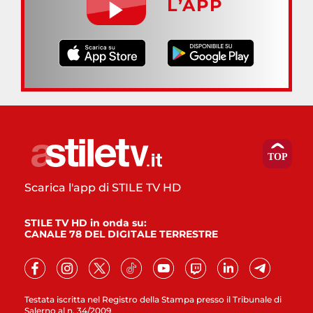
L’APP
Scarica l'app di STILE TV HD
STILE TV HD in onda su:
CANALE 78 DEL DIGITALE TERRESTRE
Testata iscritta nel Registro della Stampa presso il Tribunale di
Salerno al n. 34/2009