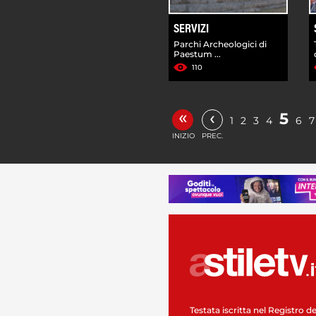
SERVIZI
Parchi Archeologici di
Paestum ...
110
«
‹
5
1
2
3
4
6
7
INIZIO
PREC.
Testata iscritta nel Registro de