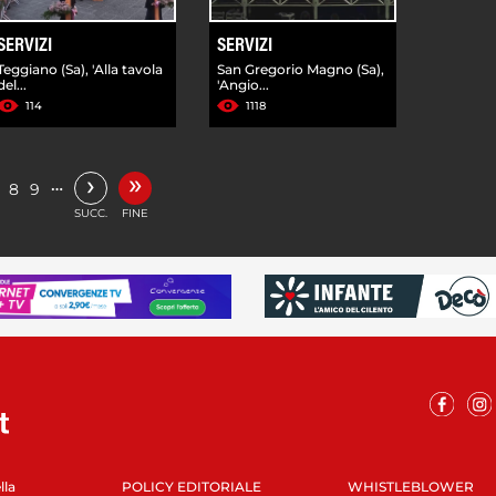
SERVIZI
SERVIZI
Teggiano (Sa), 'Alla tavola
San Gregorio Magno (Sa),
del...
'Angio...
114
1118
»
›
…
8
9
SUCC.
FINE
lla
POLICY EDITORIALE
WHISTLEBLOWER