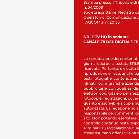
Stampa presso il Tribunale di 
n. 34/2009
Società iscritta nel Registro de
Operatori di Comunicazione c
l’AGCOM al n. 20133
STILE TV HD in onda su:
CANALE 78 DEL DIGITALE T
La riproduzione dei contenuti
giornalistici della testata STI
riservata. Pertanto, è vietata l
riproduzione e l’uso, anche par
testi, fotografie, contenuti au
filmati, loghi, grafiche aziendal
pubblicitarie, con qualsiasi di
elettronico/digitale o per mez
fotocopie, registrazioni, cover
quanto è ascrivibile a copia n
autorizzata. La redazione non
responsabile dei commenti pr
sito. Non potendo esercitare 
controllo continuo resta dispo
eliminarli su segnalazione qual
stessi risultano offensivi e oltr