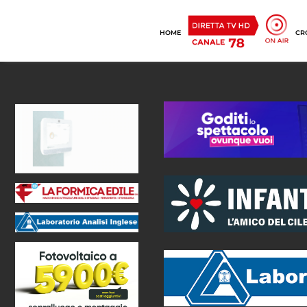
HOME
CR