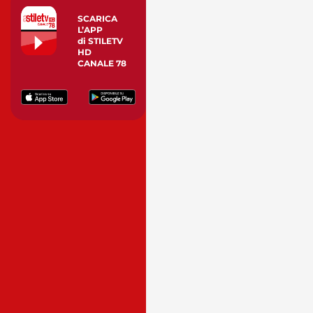
SCARICA
L’APP
di STILETV
HD
CANALE 78