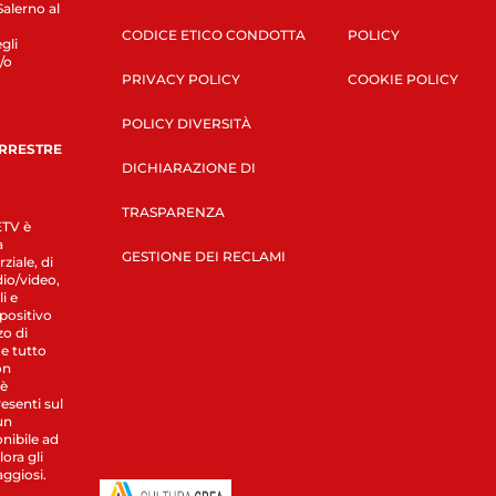
Salerno al
CODICE ETICO CONDOTTA
POLICY
gli
/o
PRIVACY POLICY
COOKIE POLICY
POLICY DIVERSITÀ
ERRESTRE
DICHIARAZIONE DI
TRASPARENZA
LETV è
a
GESTIONE DEI RECLAMI
ziale, di
dio/video,
i e
spositivo
zo di
 e tutto
on
 è
esenti sul
un
nibile ad
ora gli
aggiosi.