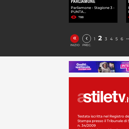
PARLIAMONE
Parliamone - Stagione 3 -
PUNTA...
788
«
‹
2
1
3
4
5
6
INIZIO
PREC.
Testata iscritta nel Registro de
Stampa presso il Tribunale di 
n. 34/2009