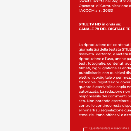
Società iscritta nel Registro de
Operatori di Comunicazione c
l’AGCOM al n. 20133
STILE TV HD in onda su:
CANALE 78 DEL DIGITALE T
La riproduzione dei contenuti
giornalistici della testata STI
riservata. Pertanto, è vietata l
riproduzione e l’uso, anche par
testi, fotografie, contenuti au
filmati, loghi, grafiche aziendal
pubblicitarie, con qualsiasi di
elettronico/digitale o per mez
fotocopie, registrazioni, cover
quanto è ascrivibile a copia n
autorizzata. La redazione non
responsabile dei commenti pr
sito. Non potendo esercitare 
controllo continuo resta dispo
eliminarli su segnalazione qual
stessi risultano offensivi e oltr