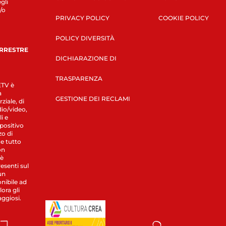
gli
/o
PRIVACY POLICY
COOKIE POLICY
POLICY DIVERSITÀ
ERRESTRE
DICHIARAZIONE DI
TRASPARENZA
LETV è
a
GESTIONE DEI RECLAMI
ziale, di
dio/video,
i e
spositivo
zo di
 e tutto
on
 è
esenti sul
un
nibile ad
ora gli
aggiosi.