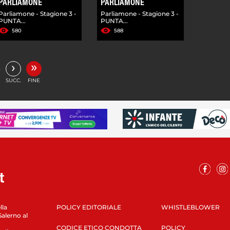
PARLIAMONE
PARLIAMONE
Parliamone - Stagione 3 -
Parliamone - Stagione 3 -
PUNTA...
PUNTA...
580
588
»
›
…
SUCC.
FINE
lla
POLICY EDITORIALE
WHISTLEBLOWER
Salerno al
CODICE ETICO CONDOTTA
POLICY