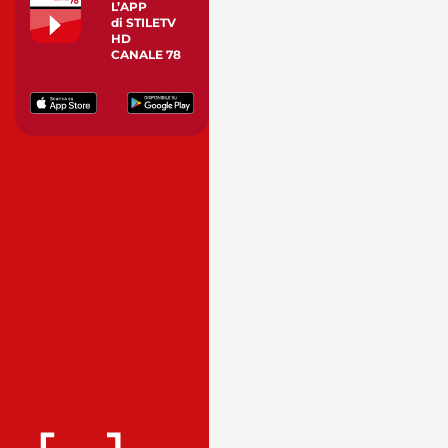
L’APP
di STILETV
HD
CANALE 78