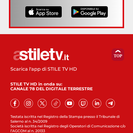
Scarica l'app di STILE TV HD
STILE TV HD in onda su:
CANALE 78 DEL DIGITALE TERRESTRE
Testata iscritta nel Registro della Stampa presso il Tribunale di
Salerno al n. 34/2009
Società iscritta nel Registro degli Operatori di Comunicazione c/o
l’AGCOM al n. 20133