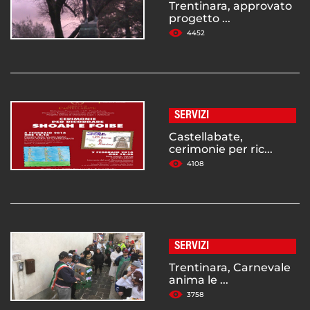
Trentinara, approvato
progetto ...
4452
SERVIZI
Castellabate,
cerimonie per ric...
4108
SERVIZI
Trentinara, Carnevale
anima le ...
3758