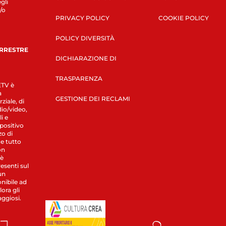
gli
/o
PRIVACY POLICY
COOKIE POLICY
POLICY DIVERSITÀ
ERRESTRE
DICHIARAZIONE DI
TRASPARENZA
LETV è
a
GESTIONE DEI RECLAMI
ziale, di
dio/video,
i e
spositivo
zo di
 e tutto
on
 è
esenti sul
un
nibile ad
ora gli
aggiosi.