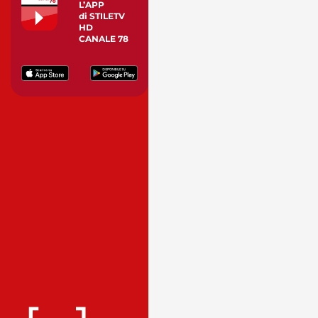
L’APP
di STILETV
HD
CANALE 78