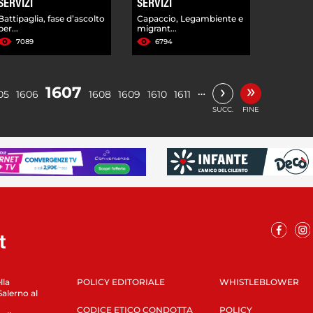
SERVIZI
SERVIZI
Battipaglia, fase d’ascolto
Capaccio, Legambiente e
per...
migrant...
7089
6794
»
›
1607
…
05
1606
1608
1609
1610
1611
SUCC.
FINE
lla
POLICY EDITORIALE
WHISTLEBLOWER
Salerno al
CODICE ETICO CONDOTTA
POLICY