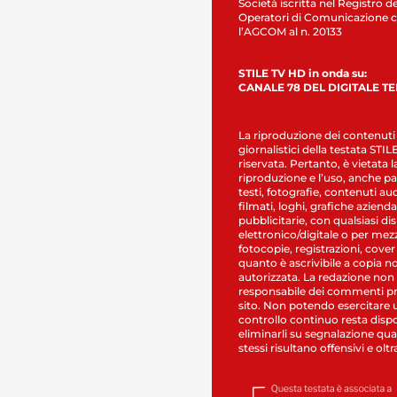
Società iscritta nel Registro de
Operatori di Comunicazione c
l’AGCOM al n. 20133
STILE TV HD in onda su:
CANALE 78 DEL DIGITALE T
La riproduzione dei contenuti
giornalistici della testata STI
riservata. Pertanto, è vietata l
riproduzione e l’uso, anche par
testi, fotografie, contenuti au
filmati, loghi, grafiche aziendal
pubblicitarie, con qualsiasi di
elettronico/digitale o per mez
fotocopie, registrazioni, cover
quanto è ascrivibile a copia n
autorizzata. La redazione non
responsabile dei commenti pr
sito. Non potendo esercitare 
controllo continuo resta dispo
eliminarli su segnalazione qual
stessi risultano offensivi e oltr