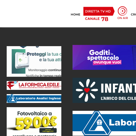
HOME
CR