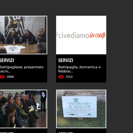
SERVIZI
SERVIZI
Battipagliese, presentato
Battipaglia, domenica 4
tecni...
febbrai...
3896
5102