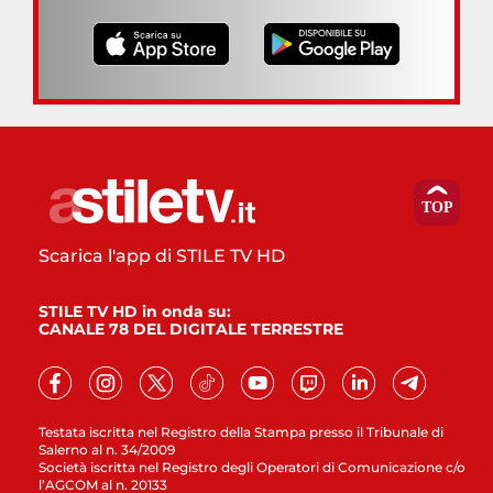
Scarica l'app di STILE TV HD
STILE TV HD in onda su:
CANALE 78 DEL DIGITALE TERRESTRE
Testata iscritta nel Registro della Stampa presso il Tribunale di
Salerno al n. 34/2009
Società iscritta nel Registro degli Operatori di Comunicazione c/o
l’AGCOM al n. 20133