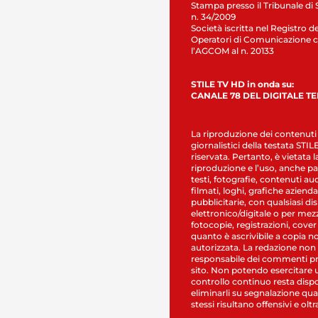
Stampa presso il Tribunale di 
n. 34/2009
Società iscritta nel Registro de
Operatori di Comunicazione c
l’AGCOM al n. 20133
STILE TV HD in onda su:
CANALE 78 DEL DIGITALE T
La riproduzione dei contenuti
giornalistici della testata STI
riservata. Pertanto, è vietata l
riproduzione e l’uso, anche par
testi, fotografie, contenuti au
filmati, loghi, grafiche aziendal
pubblicitarie, con qualsiasi di
elettronico/digitale o per mez
fotocopie, registrazioni, cover
quanto è ascrivibile a copia n
autorizzata. La redazione non
responsabile dei commenti pr
sito. Non potendo esercitare 
controllo continuo resta dispo
eliminarli su segnalazione qual
stessi risultano offensivi e oltr