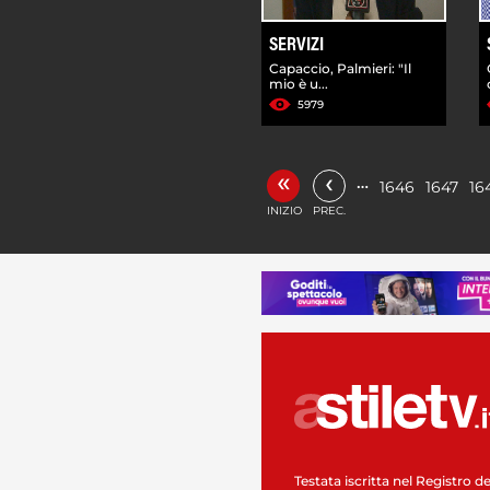
SERVIZI
Capaccio, Palmieri: "Il
mio è u...
5979
«
‹
…
1646
1647
16
INIZIO
PREC.
Testata iscritta nel Registro de