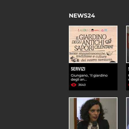
NEWS24
SERVIZI
Giungano, ‘Il giardino
degli an...
3640