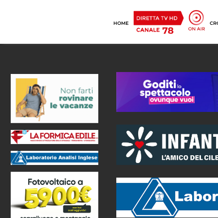
HOME
CR