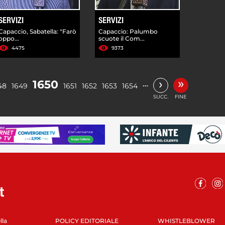
SERVIZI
SERVIZI
Capaccio, Sabatella: "Farò
Capaccio: Palumbo
oppo...
scuote il Com...
4475
9373
»
›
1650
…
48
1649
1651
1652
1653
1654
SUCC.
FINE
lla
POLICY EDITORIALE
WHISTLEBLOWER