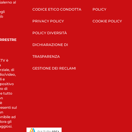
Salerno al
CODICE ETICO CONDOTTA
POLICY
gli
/o
PRIVACY POLICY
COOKIE POLICY
POLICY DIVERSITÀ
ERRESTRE
DICHIARAZIONE DI
TRASPARENZA
LETV è
a
GESTIONE DEI RECLAMI
ziale, di
dio/video,
i e
spositivo
zo di
 e tutto
on
 è
esenti sul
un
nibile ad
ora gli
aggiosi.