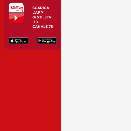
SCARICA
L’APP
di STILETV
HD
CANALE 78