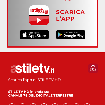
SCARICA
L’APP
Scarica l'app di STILE TV HD
STILE TV HD in onda su:
CANALE 78 DEL DIGITALE TERRESTRE