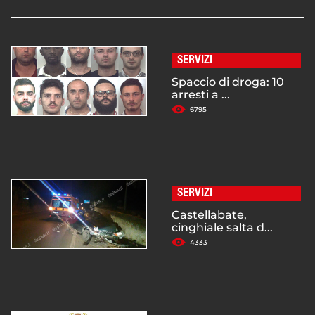
SERVIZI
Spaccio di droga: 10
arresti a ...
6795
SERVIZI
Castellabate,
cinghiale salta d...
4333