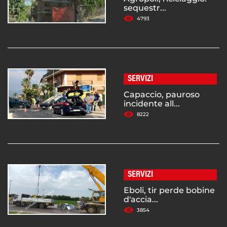
sequestr...
4793
SERVIZI
Capaccio, pauroso
incidente all...
8222
SERVIZI
Eboli, tir perde bobine
d'accia...
3854