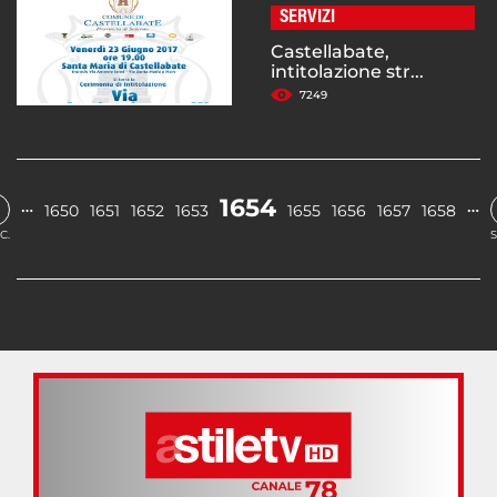
SERVIZI
Castellabate,
intitolazione str...
7249
1654
…
…
1650
1651
1652
1653
1655
1656
1657
1658
C.
S