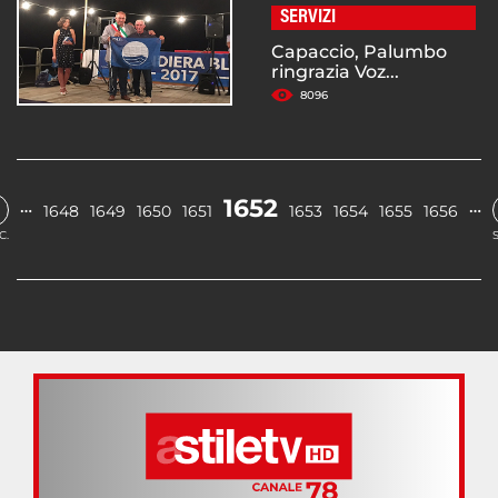
SERVIZI
Capaccio, Palumbo
ringrazia Voz...
8096
1652
…
…
1648
1649
1650
1651
1653
1654
1655
1656
C.