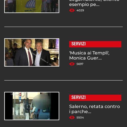
esempio pe...
4029
SERVIZI
'Musica ai Templi',
Monica Guer...
5697
SERVIZI
Salerno, retata contro
i parche...
5504