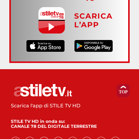
SCARICA
L’APP
Scarica l'app di STILE TV HD
STILE TV HD in onda su:
CANALE 78 DEL DIGITALE TERRESTRE