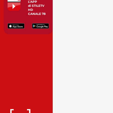
L’APP
di STILETV
HD
CANALE 78