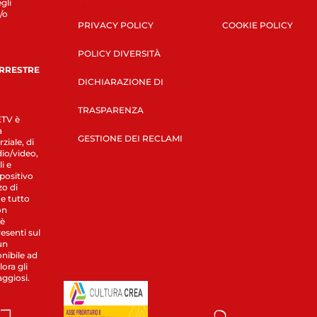
gli
/o
PRIVACY POLICY
COOKIE POLICY
POLICY DIVERSITÀ
ERRESTRE
DICHIARAZIONE DI
TRASPARENZA
LETV è
a
GESTIONE DEI RECLAMI
ziale, di
dio/video,
i e
spositivo
zo di
 e tutto
on
 è
esenti sul
un
nibile ad
ora gli
aggiosi.