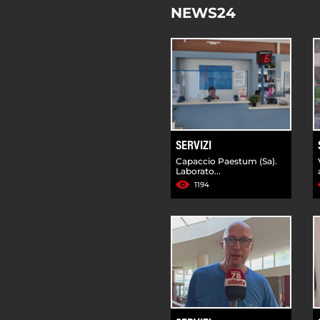
NEWS24
SERVIZI
Capaccio Paestum (Sa).
Laborato...
1194