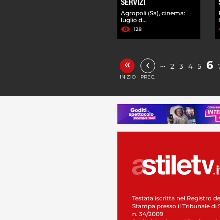
SERVIZI
Agropoli (Sa), cinema:
luglio d...
128
«
‹
6
…
2
3
4
5
INIZIO
PREC.
Testata iscritta nel Registro de
Stampa presso il Tribunale di 
n. 34/2009