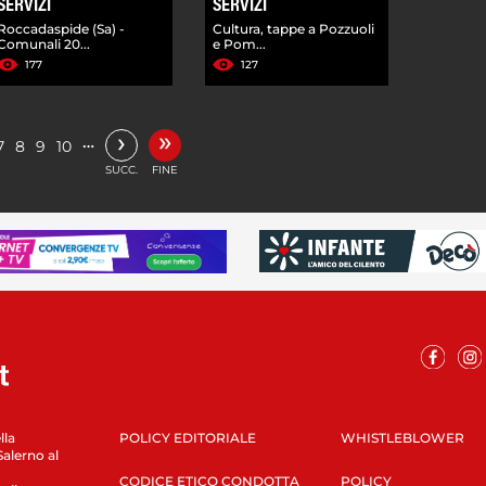
SERVIZI
SERVIZI
Roccadaspide (Sa) -
Cultura, tappe a Pozzuoli
Comunali 20...
e Pom...
177
127
»
›
…
7
8
9
10
SUCC.
FINE
lla
POLICY EDITORIALE
WHISTLEBLOWER
Salerno al
CODICE ETICO CONDOTTA
POLICY