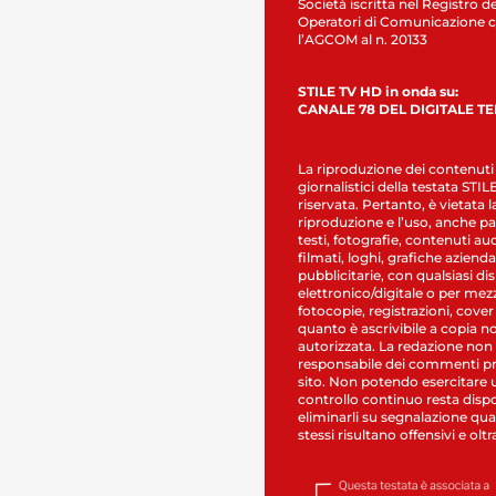
Società iscritta nel Registro de
Operatori di Comunicazione c
l’AGCOM al n. 20133
STILE TV HD in onda su:
CANALE 78 DEL DIGITALE T
La riproduzione dei contenuti
giornalistici della testata STI
riservata. Pertanto, è vietata l
riproduzione e l’uso, anche par
testi, fotografie, contenuti au
filmati, loghi, grafiche aziendal
pubblicitarie, con qualsiasi di
elettronico/digitale o per mez
fotocopie, registrazioni, cover
quanto è ascrivibile a copia n
autorizzata. La redazione non
responsabile dei commenti pr
sito. Non potendo esercitare 
controllo continuo resta dispo
eliminarli su segnalazione qual
stessi risultano offensivi e oltr