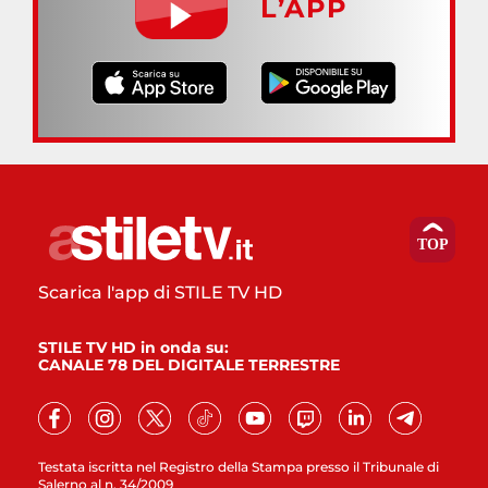
L’APP
Scarica l'app di STILE TV HD
STILE TV HD in onda su:
CANALE 78 DEL DIGITALE TERRESTRE
Testata iscritta nel Registro della Stampa presso il Tribunale di
Salerno al n. 34/2009