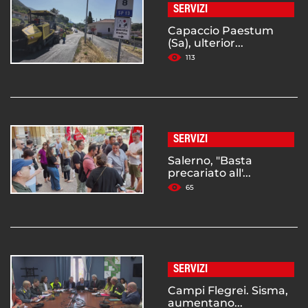
SERVIZI
Capaccio Paestum
(Sa), ulterior...
113
SERVIZI
Salerno, "Basta
precariato all'...
65
SERVIZI
Campi Flegrei. Sisma,
aumentano...