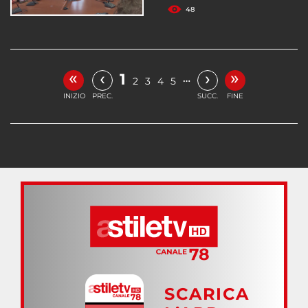
48
«
»
‹
›
1
…
2
3
4
5
INIZIO
PREC.
SUCC.
FINE
SCARICA