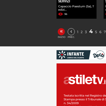
SERVIZI
Capaccio Paestum (Sa), 1'
edizi...
96
«
‹
4
1
2
3
5
6
7
INIZIO
PREC.
Testata iscritta nel Registro de
Stampa presso il Tribunale di 
n. 34/2009