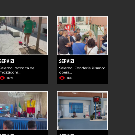
SERVIZI
SERVIZI
Salerno, raccolta dei
Salerno, Fonderie Pisano:
mozziconi...
opera...
1071
106