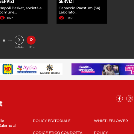
SERVIZI
SERVIZI
Napoli Basket, società e
Capaccio Paestum (Sa).
comune...
Laborato...
1157
1139
»
›
…
8
SUCC.
FINE
lla
POLICY EDITORIALE
WHISTLEBLOWER
Salerno al
CODICE ETICO CONDOTTA
POLICY