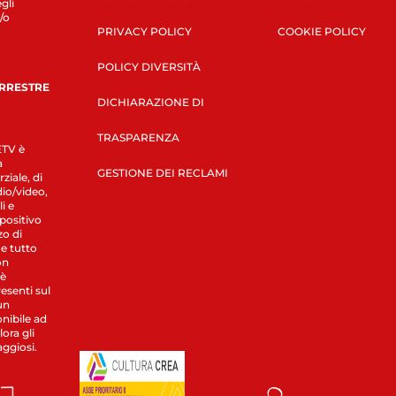
gli
/o
PRIVACY POLICY
COOKIE POLICY
POLICY DIVERSITÀ
ERRESTRE
DICHIARAZIONE DI
TRASPARENZA
LETV è
a
GESTIONE DEI RECLAMI
ziale, di
dio/video,
i e
spositivo
zo di
 e tutto
on
 è
esenti sul
un
nibile ad
ora gli
aggiosi.