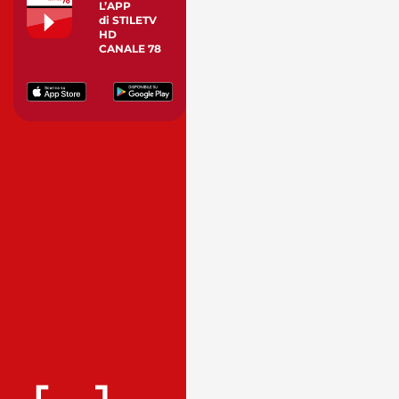
L’APP
di STILETV
HD
CANALE 78