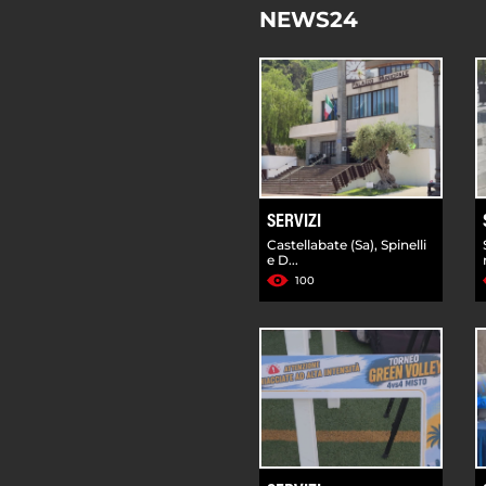
NEWS24
SERVIZI
Castellabate (Sa), Spinelli
e D...
100