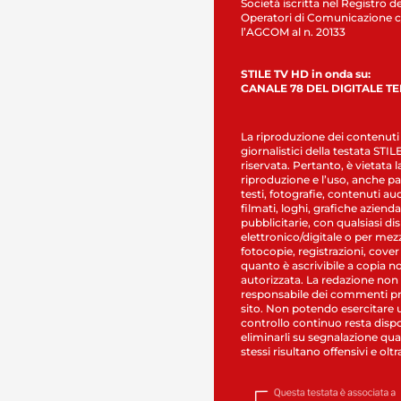
Società iscritta nel Registro de
Operatori di Comunicazione c
l’AGCOM al n. 20133
STILE TV HD in onda su:
CANALE 78 DEL DIGITALE T
La riproduzione dei contenuti
giornalistici della testata STI
riservata. Pertanto, è vietata l
riproduzione e l’uso, anche par
testi, fotografie, contenuti au
filmati, loghi, grafiche aziendal
pubblicitarie, con qualsiasi di
elettronico/digitale o per mez
fotocopie, registrazioni, cover
quanto è ascrivibile a copia n
autorizzata. La redazione non
responsabile dei commenti pr
sito. Non potendo esercitare 
controllo continuo resta dispo
eliminarli su segnalazione qual
stessi risultano offensivi e oltr