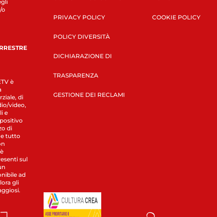
gli
/o
PRIVACY POLICY
COOKIE POLICY
POLICY DIVERSITÀ
ERRESTRE
DICHIARAZIONE DI
TRASPARENZA
LETV è
a
GESTIONE DEI RECLAMI
ziale, di
dio/video,
i e
spositivo
zo di
 e tutto
on
 è
esenti sul
un
nibile ad
ora gli
aggiosi.