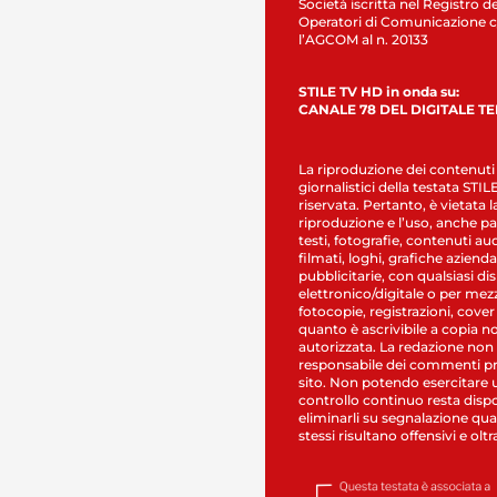
Società iscritta nel Registro de
Operatori di Comunicazione c
l’AGCOM al n. 20133
STILE TV HD in onda su:
CANALE 78 DEL DIGITALE T
La riproduzione dei contenuti
giornalistici della testata STI
riservata. Pertanto, è vietata l
riproduzione e l’uso, anche par
testi, fotografie, contenuti au
filmati, loghi, grafiche aziendal
pubblicitarie, con qualsiasi di
elettronico/digitale o per mez
fotocopie, registrazioni, cover
quanto è ascrivibile a copia n
autorizzata. La redazione non
responsabile dei commenti pr
sito. Non potendo esercitare 
controllo continuo resta dispo
eliminarli su segnalazione qual
stessi risultano offensivi e oltr