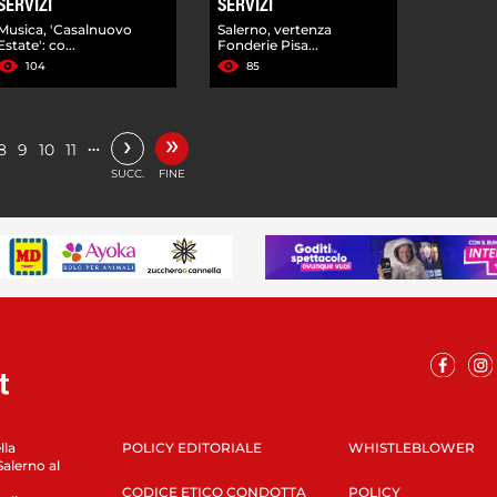
SERVIZI
SERVIZI
Musica, 'Casalnuovo
Salerno, vertenza
Estate': co...
Fonderie Pisa...
104
85
»
›
…
8
9
10
11
SUCC.
FINE
lla
POLICY EDITORIALE
WHISTLEBLOWER
Salerno al
CODICE ETICO CONDOTTA
POLICY