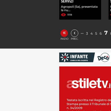
SERVIZI
Agropoli (Sa), presentata
la nu...
1119
«
‹
7
…
3
4
5
6
INIZIO
PREC.
Testata iscritta nel Registro de
Stampa presso il Tribunale di 
n. 34/2009