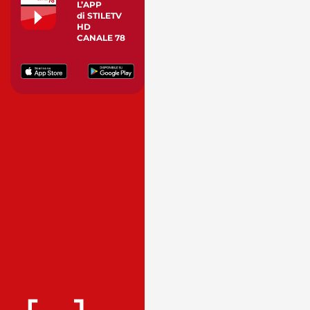
L’APP
di STILETV
HD
CANALE 78