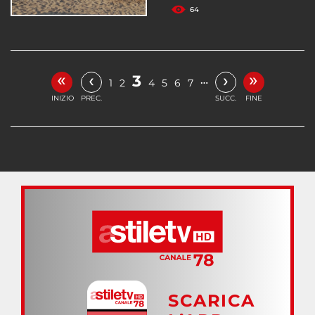
64
«
»
‹
›
3
…
1
2
4
5
6
7
INIZIO
PREC.
SUCC.
FINE
SCARICA