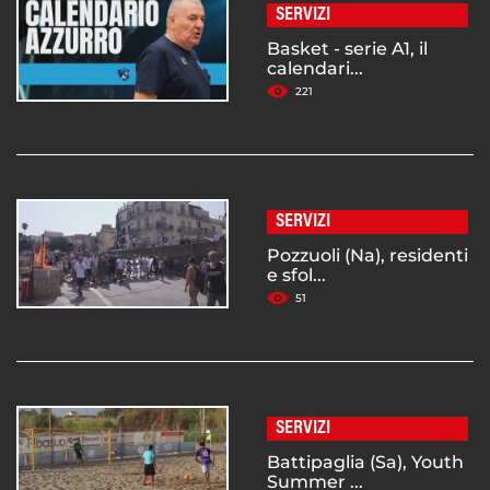
SERVIZI
Basket - serie A1, il
calendari...
221
SERVIZI
Pozzuoli (Na), residenti
e sfol...
51
SERVIZI
Battipaglia (Sa), Youth
Summer ...