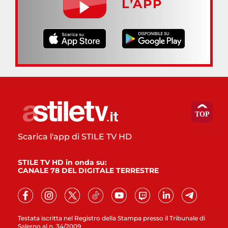
L’APP
Scarica l'app di STILE TV HD
STILE TV HD in onda su:
CANALE 78 DEL DIGITALE TERRESTRE
Testata iscritta nel Registro della Stampa presso il Tribunale di
Salerno al n. 34/2009