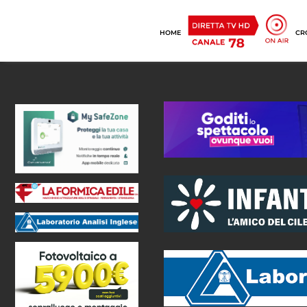
HOME
CR