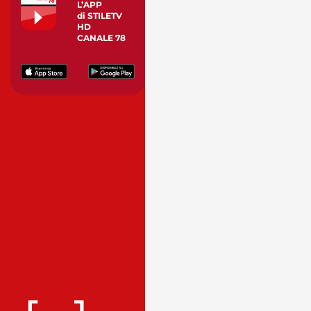
L’APP
di STILETV
HD
CANALE 78