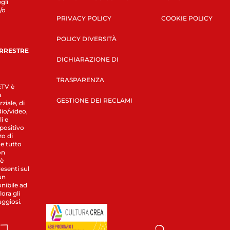
gli
/o
PRIVACY POLICY
COOKIE POLICY
POLICY DIVERSITÀ
ERRESTRE
DICHIARAZIONE DI
TRASPARENZA
LETV è
a
GESTIONE DEI RECLAMI
ziale, di
dio/video,
i e
spositivo
zo di
 e tutto
on
 è
esenti sul
un
nibile ad
ora gli
aggiosi.