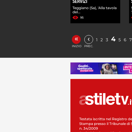
SERVIZI
Teggiano (Sa), 'Alla tavola
del...
95
«
‹
4
1
2
3
5
6
7
INIZIO
PREC.
Testata iscritta nel Registro de
Stampa presso il Tribunale di 
n. 34/2009