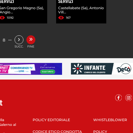
SERVIZI
SERVIZI
San Gregorio Magno (Sa),
Castellabate (Sa), Antonio
'Angio...
Vill...
1092
167
»
›
…
8
SUCC.
FINE
lla
POLICY EDITORIALE
WHISTLEBLOWER
Salerno al
CODICE ETICO CONDOTTA
POLICY