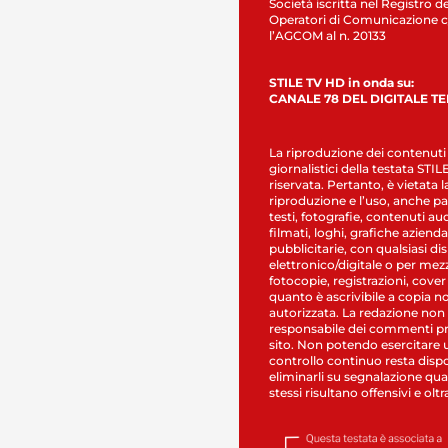
Società iscritta nel Registro de
Operatori di Comunicazione c
l’AGCOM al n. 20133
STILE TV HD in onda su:
CANALE 78 DEL DIGITALE T
La riproduzione dei contenuti
giornalistici della testata STI
riservata. Pertanto, è vietata l
riproduzione e l’uso, anche par
testi, fotografie, contenuti au
filmati, loghi, grafiche aziendal
pubblicitarie, con qualsiasi di
elettronico/digitale o per mez
fotocopie, registrazioni, cover
quanto è ascrivibile a copia n
autorizzata. La redazione non
responsabile dei commenti pr
sito. Non potendo esercitare 
controllo continuo resta dispo
eliminarli su segnalazione qual
stessi risultano offensivi e oltr