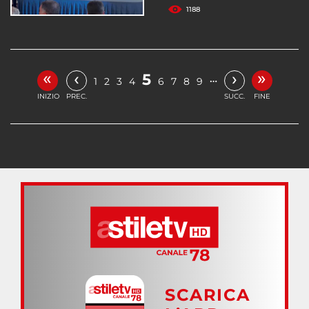
1188
«
»
‹
›
5
…
1
2
3
4
6
7
8
9
INIZIO
PREC.
SUCC.
FINE
SCARICA