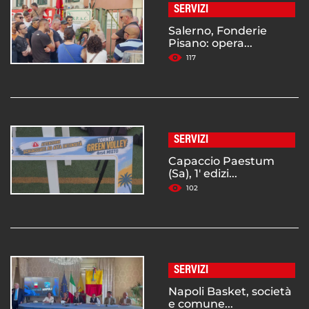
SERVIZI
Salerno, Fonderie
Pisano: opera...
117
SERVIZI
Capaccio Paestum
(Sa), 1' edizi...
102
SERVIZI
Napoli Basket, società
e comune...