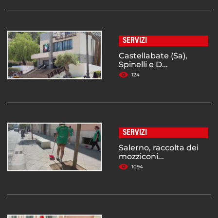
SERVIZI
Castellabate (Sa),
Spinelli e D...
124
SERVIZI
Salerno, raccolta dei
mozziconi...
1094