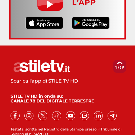
L’APP
Scarica l'app di STILE TV HD
STILE TV HD in onda su:
CANALE 78 DEL DIGITALE TERRESTRE
Testata iscritta nel Registro della Stampa presso il Tribunale di
Salerno al n. 34/2009