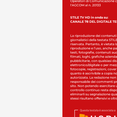
Operatori di Comunicazione c
l’AGCOM al n. 20133
STILE TV HD in onda su:
CANALE 78 DEL DIGITALE T
La riproduzione dei contenuti
giornalistici della testata STI
riservata. Pertanto, è vietata l
riproduzione e l’uso, anche par
testi, fotografie, contenuti au
filmati, loghi, grafiche aziendal
pubblicitarie, con qualsiasi di
elettronico/digitale o per mez
fotocopie, registrazioni, cover
quanto è ascrivibile a copia n
autorizzata. La redazione non
responsabile dei commenti pr
sito. Non potendo esercitare 
controllo continuo resta dispo
eliminarli su segnalazione qual
stessi risultano offensivi e oltr