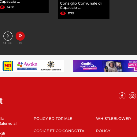
Capaccio ...
Consiglio Comunale di
1458
Capaccio ...
1179
»
›
…
SUCC.
FINE
lla
POLICY EDITORIALE
WHISTLEBLOWER
Salerno al
CODICE ETICO CONDOTTA
POLICY
gli