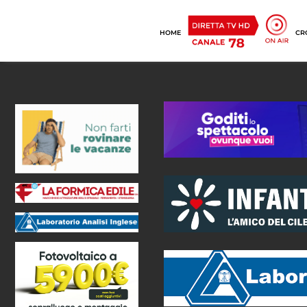
HOME
CR