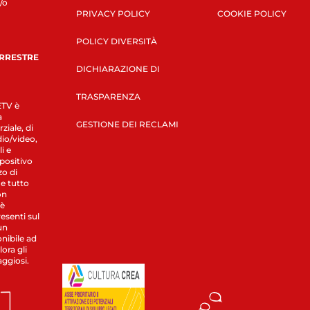
/o
PRIVACY POLICY
COOKIE POLICY
POLICY DIVERSITÀ
ERRESTRE
DICHIARAZIONE DI
TRASPARENZA
LETV è
a
GESTIONE DEI RECLAMI
ziale, di
dio/video,
i e
spositivo
zo di
 e tutto
on
 è
esenti sul
un
nibile ad
ora gli
aggiosi.