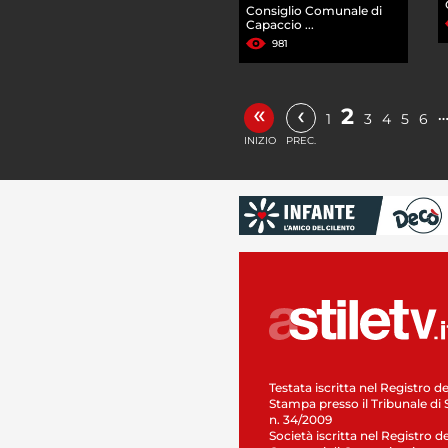
Consiglio Comunale di
Capaccio ...
981
«
‹
2
1
3
4
5
6
INIZIO
PREC.
Testata iscritta nel Registro de
Stampa presso il Tribunale di 
n. 34/2009
Società iscritta nel Registro de