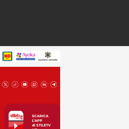
SCARICA
L’APP
di STILETV