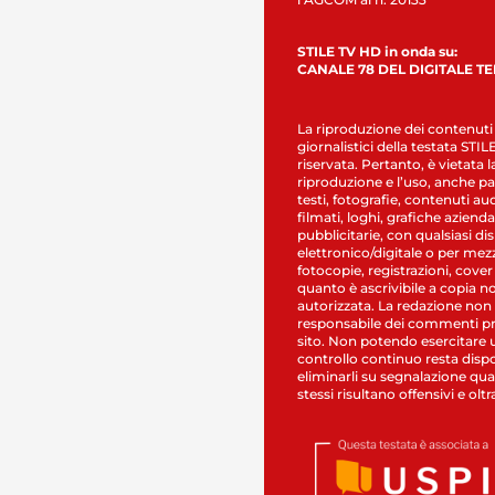
STILE TV HD in onda su:
CANALE 78 DEL DIGITALE T
La riproduzione dei contenuti
giornalistici della testata STI
riservata. Pertanto, è vietata l
riproduzione e l’uso, anche par
testi, fotografie, contenuti au
filmati, loghi, grafiche aziendal
pubblicitarie, con qualsiasi di
elettronico/digitale o per mez
fotocopie, registrazioni, cover
quanto è ascrivibile a copia n
autorizzata. La redazione non
responsabile dei commenti pr
sito. Non potendo esercitare 
controllo continuo resta dispo
eliminarli su segnalazione qual
stessi risultano offensivi e oltr