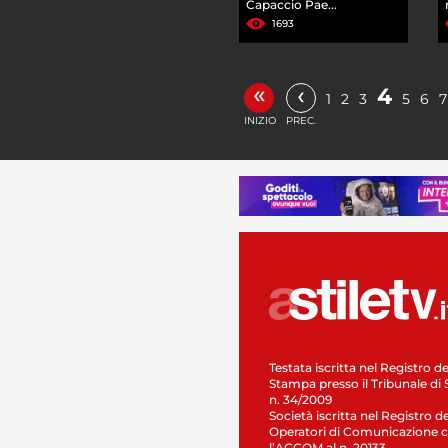
Capaccio Pae...
1693
«
‹
4
1
2
3
5
6
7
INIZIO
PREC.
Testata iscritta nel Registro de
Stampa presso il Tribunale di 
n. 34/2009
Società iscritta nel Registro de
Operatori di Comunicazione c
l’AGCOM al n. 20133