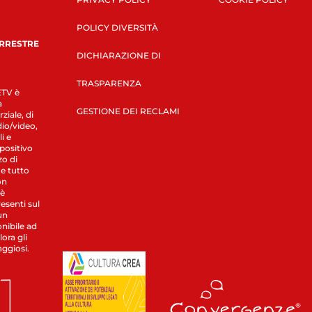
POLICY DIVERSITÀ
ERRESTRE
DICHIARAZIONE DI
TRASPARENZA
LETV è
a
GESTIONE DEI RECLAMI
ziale, di
dio/video,
i e
spositivo
zo di
 e tutto
on
 è
esenti sul
un
nibile ad
ora gli
aggiosi.