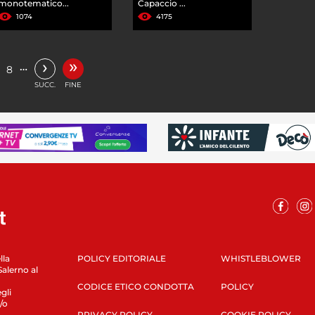
monotematico...
Capaccio ...
1074
4175
»
›
…
8
SUCC.
FINE
lla
POLICY EDITORIALE
WHISTLEBLOWER
Salerno al
CODICE ETICO CONDOTTA
POLICY
gli
/o
PRIVACY POLICY
COOKIE POLICY