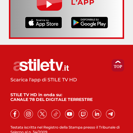
L’APP
Scarica l'app di STILE TV HD
STILE TV HD in onda su:
CANALE 78 DEL DIGITALE TERRESTRE
Testata iscritta nel Registro della Stampa presso il Tribunale di
Salerno al n. 34/2009