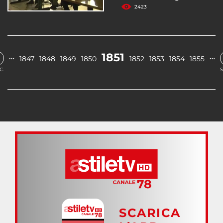
2423
1851
…
…
1847
1848
1849
1850
1852
1853
1854
1855
C.
S
SCARICA