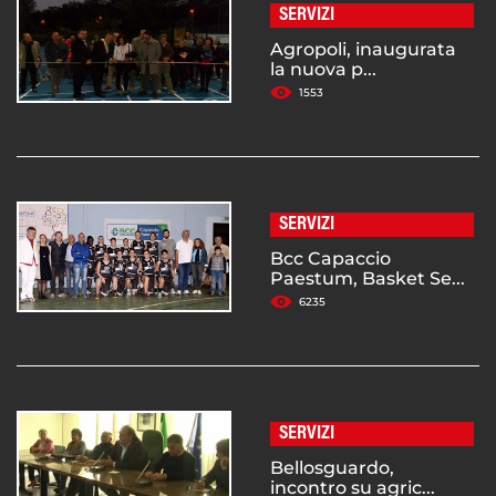
SERVIZI
Agropoli, inaugurata
la nuova p...
1553
SERVIZI
Bcc Capaccio
Paestum, Basket Se...
6235
SERVIZI
Bellosguardo,
incontro su agric...