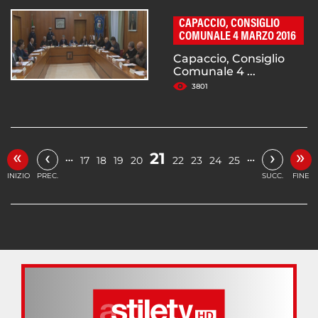
CAPACCIO, CONSIGLIO
COMUNALE 4 MARZO 2016
Capaccio, Consiglio
Comunale 4 ...
3801
«
»
‹
›
21
…
…
17
18
19
20
22
23
24
25
INIZIO
PREC.
SUCC.
FINE