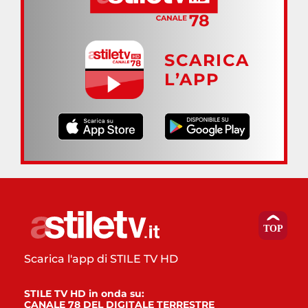
SCARICA
L’APP
Scarica l'app di STILE TV HD
STILE TV HD in onda su:
CANALE 78 DEL DIGITALE TERRESTRE