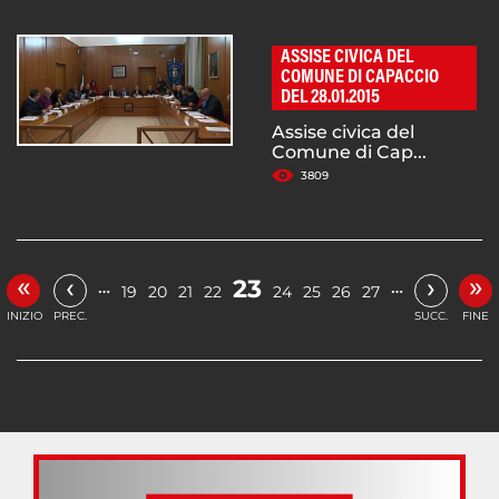
ASSISE CIVICA DEL
COMUNE DI CAPACCIO
DEL 28.01.2015
Assise civica del
Comune di Cap...
3809
«
»
‹
›
23
…
…
19
20
21
22
24
25
26
27
INIZIO
PREC.
SUCC.
FINE