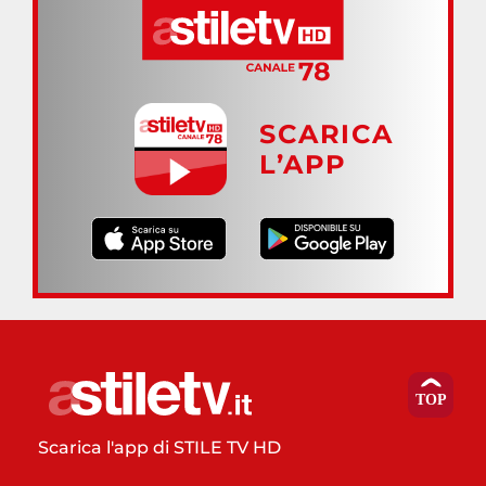
SCARICA
L’APP
Scarica l'app di STILE TV HD