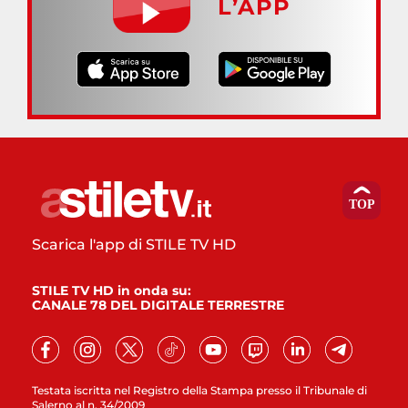
L’APP
Scarica l'app di STILE TV HD
STILE TV HD in onda su:
CANALE 78 DEL DIGITALE TERRESTRE
Testata iscritta nel Registro della Stampa presso il Tribunale di
Salerno al n. 34/2009