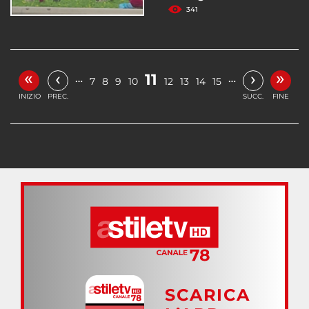
341
«
»
‹
›
11
…
…
7
8
9
10
12
13
14
15
INIZIO
PREC.
SUCC.
FINE
SCARICA