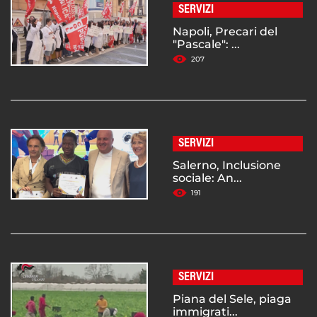
SERVIZI
Napoli, Precari del
"Pascale": ...
207
SERVIZI
Salerno, Inclusione
sociale: An...
191
SERVIZI
Piana del Sele, piaga
immigrati...