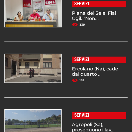
SERVIZI
Piana del Sele, Flai
Cgil: "Non...
339
SERVIZI
Ercolano (Na), cade
dal quarto ...
192
SERVIZI
Agropoli (Sa),
proseguono i lav...