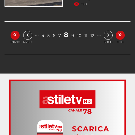
100
«
»
‹
›
8
…
…
4
5
6
7
9
10
11
12
INIZIO
PREC.
SUCC.
FINE
SCARICA