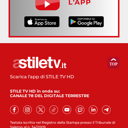
L’APP
Scarica l'app di STILE TV HD
STILE TV HD in onda su:
CANALE 78 DEL DIGITALE TERRESTRE
Testata iscritta nel Registro della Stampa presso il Tribunale di
Salerno al n. 34/2009