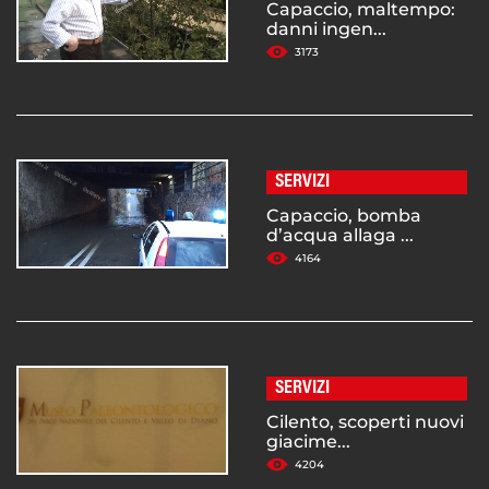
Capaccio, maltempo:
danni ingen...
3173
SERVIZI
Capaccio, bomba
d’acqua allaga ...
4164
SERVIZI
Cilento, scoperti nuovi
giacime...
4204