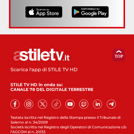
Scarica l'app di STILE TV HD
STILE TV HD in onda su:
CANALE 78 DEL DIGITALE TERRESTRE
Testata iscritta nel Registro della Stampa presso il Tribunale di
Salerno al n. 34/2009
Società iscritta nel Registro degli Operatori di Comunicazione c/o
l’AGCOM al n. 20133