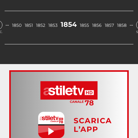
1854
…
…
1850
1851
1852
1853
1855
1856
1857
1858
C.
S
SCARICA
L’APP