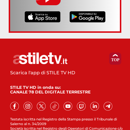
Scarica l'app di STILE TV HD
STILE TV HD in onda su:
CANALE 78 DEL DIGITALE TERRESTRE
Testata iscritta nel Registro della Stampa presso il Tribunale di
Salerno al n. 34/2009
Società iscritta nel Registro degli Operatori di Comunicazione c/o