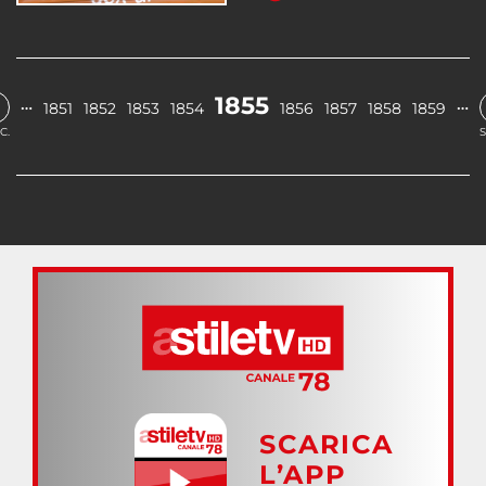
1855
…
…
1851
1852
1853
1854
1856
1857
1858
1859
C.
S
SCARICA
L’APP