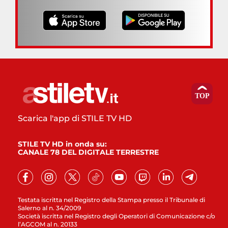
Scarica l'app di STILE TV HD
STILE TV HD in onda su:
CANALE 78 DEL DIGITALE TERRESTRE
Testata iscritta nel Registro della Stampa presso il Tribunale di
Salerno al n. 34/2009
Società iscritta nel Registro degli Operatori di Comunicazione c/o
l’AGCOM al n. 20133