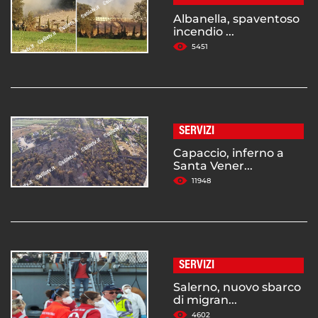
Albanella, spaventoso
incendio ...
5451
SERVIZI
Capaccio, inferno a
Santa Vener...
11948
SERVIZI
Salerno, nuovo sbarco
di migran...
4602