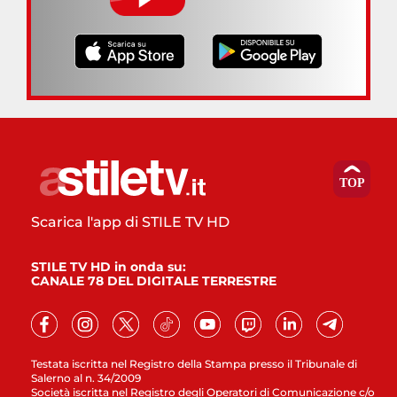
Scarica l'app di STILE TV HD
STILE TV HD in onda su:
CANALE 78 DEL DIGITALE TERRESTRE
Testata iscritta nel Registro della Stampa presso il Tribunale di
Salerno al n. 34/2009
Società iscritta nel Registro degli Operatori di Comunicazione c/o