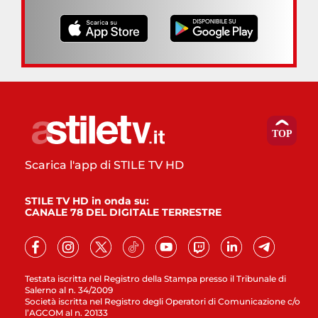
Scarica l'app di STILE TV HD
STILE TV HD in onda su:
CANALE 78 DEL DIGITALE TERRESTRE
Testata iscritta nel Registro della Stampa presso il Tribunale di
Salerno al n. 34/2009
Società iscritta nel Registro degli Operatori di Comunicazione c/o
l’AGCOM al n. 20133