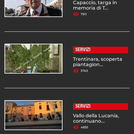
Capaccio, targa in
memoria di T...
7911
SERVIZI
Trentinara, scoperta
piantagion...
5743
SERVIZI
Vallo della Lucania,
continuano...
4835