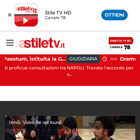
Stile TV HD
OTTIENI
Canale 78
Capaccio Paestum, istituita la Guardia Medica Turistica presso il Psaut di Piazza Santini
GIUDIZIARIA
13:26
consultazioni tra
NAPOLI. Trovato l'accordo per il risarcimento 
o...
html5: Video file not found