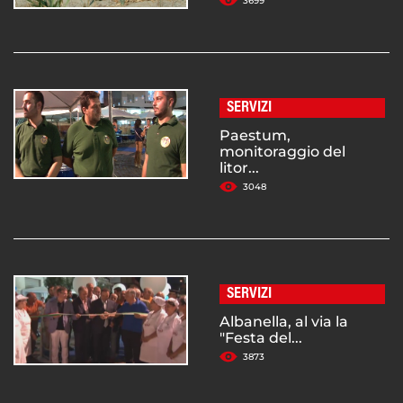
3699
SERVIZI
Paestum,
monitoraggio del
litor...
3048
SERVIZI
Albanella, al via la
"Festa del...
3873