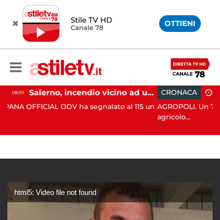
Stile TV HD
OTTIENI
Canale 78
Salerno, incendio vicino ad un traliccio: tempestivi i soccorsi
CRONACA
15:35
ODV ha segnalato al 115 un
AGROPOLI. Un 71enne ha perso la v
agricolo...
html5: Video file not found