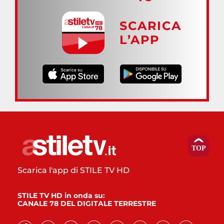
SCARICA
L’APP
Scarica l'app di STILE TV HD
STILE TV HD in onda su:
CANALE 78 DEL DIGITALE TERRESTRE