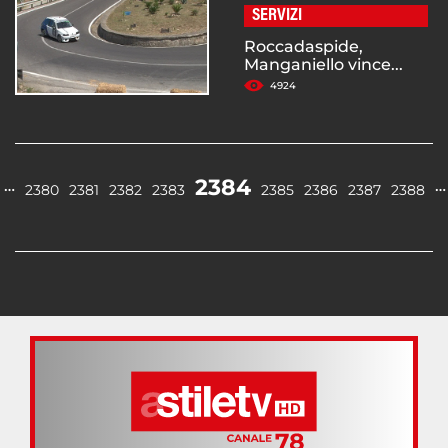
SERVIZI
Roccadaspide,
Manganiello vince...
4924
2384
…
…
2380
2381
2382
2383
2385
2386
2387
2388