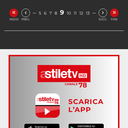
«
»
‹
›
9
…
…
5
6
7
8
10
11
12
13
INIZIO
PREC.
SUCC.
FINE
SCARICA
L’APP