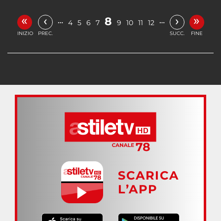
«
»
‹
›
8
…
…
4
5
6
7
9
10
11
12
INIZIO
PREC.
SUCC.
FINE
SCARICA
L’APP