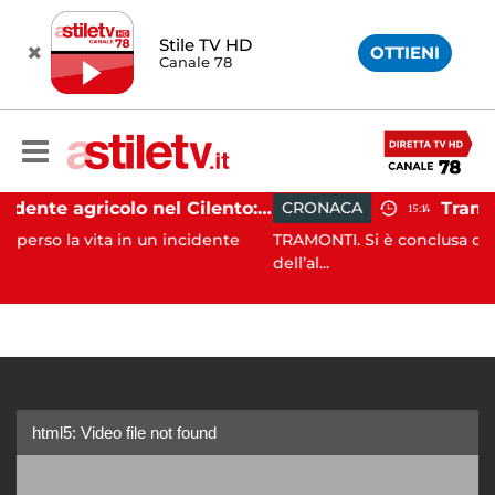
Stile TV HD
OTTIENI
Canale 78
Incidente agricolo nel Cilento: trattore si ribalta, muore 71enne
CRONACA
15:14
ta in un incidente
TRAMONTI. Si è conclusa con successo, a
dell’al...
html5: Video file not found