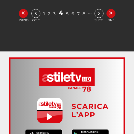
«
»
‹
›
4
…
1
2
3
5
6
7
8
INIZIO
PREC.
SUCC.
FINE
SCARICA
L’APP