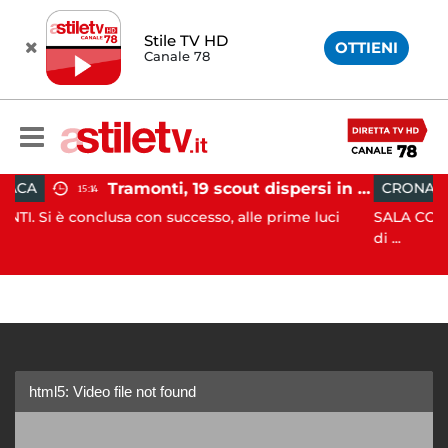
Stile TV HD
OTTIENI
Canale 78
Tramonti, 19 scout dispersi in montagna salvati dai vigili del fuoco
CRONACA
12:41
usa con successo, alle prime luci
SALA CONSILINA. Si ritro
di ...
html5: Video file not found