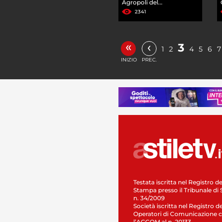
Agropoli del...
2341
«
‹
3
1
2
4
5
6
7
INIZIO
PREC.
Testata iscritta nel Registro de
Stampa presso il Tribunale di 
n. 34/2009
Società iscritta nel Registro de
Operatori di Comunicazione c
l’AGCOM al n. 20133