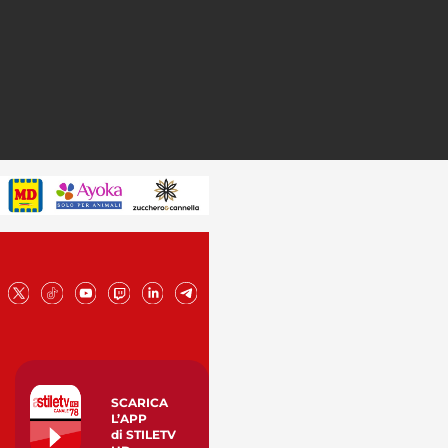
SCARICA
L’APP
di STILETV