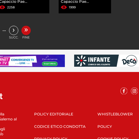
Capaccio Pae...
Capaccio Pae...
2258
1999
»
›
…
SUCC.
FINE
lla
POLICY EDITORIALE
WHISTLEBLOWER
Salerno al
CODICE ETICO CONDOTTA
POLICY
gli
/o
PRIVACY POLICY
COOKIE POLICY