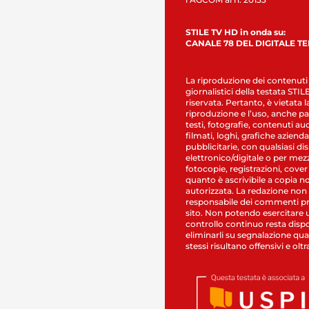
STILE TV HD in onda su:
CANALE 78 DEL DIGITALE T
La riproduzione dei contenuti
giornalistici della testata STI
riservata. Pertanto, è vietata l
riproduzione e l’uso, anche par
testi, fotografie, contenuti au
filmati, loghi, grafiche aziendal
pubblicitarie, con qualsiasi di
elettronico/digitale o per mez
fotocopie, registrazioni, cover
quanto è ascrivibile a copia n
autorizzata. La redazione non
responsabile dei commenti pr
sito. Non potendo esercitare 
controllo continuo resta dispo
eliminarli su segnalazione qual
stessi risultano offensivi e oltr