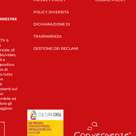
POLICY DIVERSITÀ
ERRESTRE
DICHIARAZIONE DI
TRASPARENZA
LETV è
a
GESTIONE DEI RECLAMI
ziale, di
dio/video,
i e
spositivo
zo di
 e tutto
on
 è
esenti sul
un
nibile ad
ora gli
aggiosi.