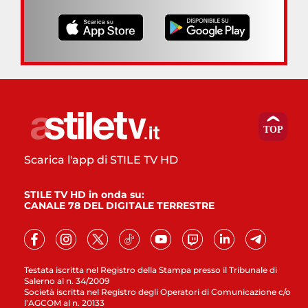
Scarica l'app di STILE TV HD
STILE TV HD in onda su:
CANALE 78 DEL DIGITALE TERRESTRE
Testata iscritta nel Registro della Stampa presso il Tribunale di
Salerno al n. 34/2009
Società iscritta nel Registro degli Operatori di Comunicazione c/o
l’AGCOM al n. 20133