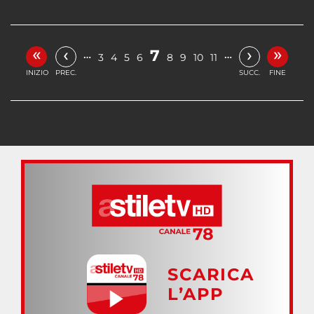
«
»
‹
›
7
…
…
3
4
5
6
8
9
10
11
INIZIO
PREC.
SUCC.
FINE
SCARICA
L’APP