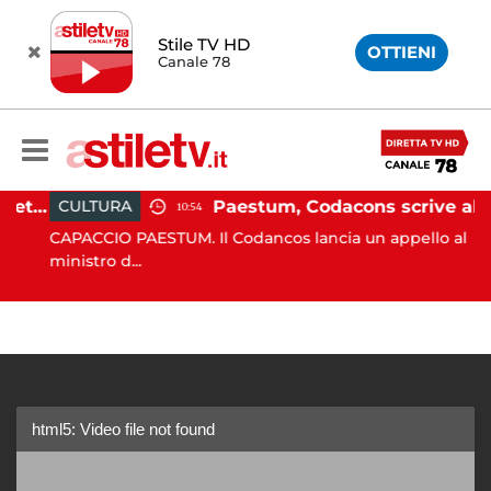
Stile TV HD
OTTIENI
Canale 78
Martina Carbonaro, braccialetto elettronico per i genitori della 14enne uccisa dall'ex
Paestum, Codacons scrive al ministro Giuli: "Rilanciare scavi dell'Anfiteatro nell'area archeologica"
CULTURA
10:54
CAPACCIO PAESTUM. Il Codancos lancia un appello al
ministro d...
html5: Video file not found