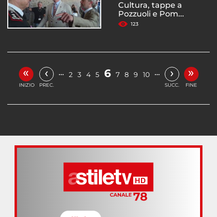
Cultura, tappe a
Pozzuoli e Pom...
123
«
»
‹
›
6
…
…
2
3
4
5
7
8
9
10
INIZIO
PREC.
SUCC.
FINE