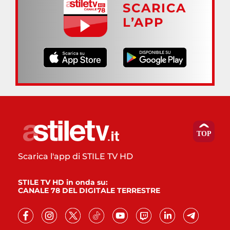
SCARICA
L’APP
Scarica l'app di STILE TV HD
STILE TV HD in onda su:
CANALE 78 DEL DIGITALE TERRESTRE