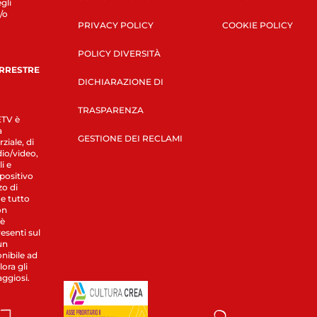
gli
/o
PRIVACY POLICY
COOKIE POLICY
POLICY DIVERSITÀ
ERRESTRE
DICHIARAZIONE DI
TRASPARENZA
LETV è
a
GESTIONE DEI RECLAMI
ziale, di
dio/video,
i e
spositivo
zo di
 e tutto
on
 è
esenti sul
un
nibile ad
ora gli
aggiosi.