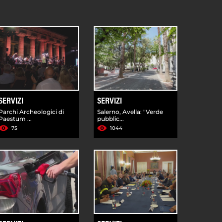
SERVIZI
SERVIZI
Parchi Archeologici di
Salerno, Avella: "Verde
Paestum ...
pubblic...
75
1044