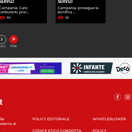
SERVIZI
SERVIZI
Campania. Caro
Campania, prosegue la
carburanti, pror...
bonifica ...
60
62
»
›
UCC.
FINE
lla
POLICY EDITORIALE
WHISTLEBLOWER
Salerno al
CODICE ETICO CONDOTTA
POLICY