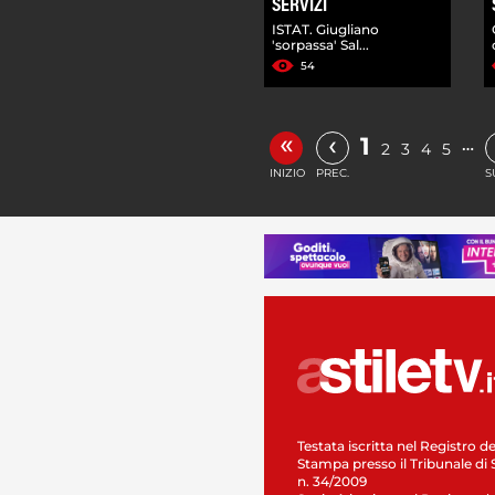
SERVIZI
ISTAT. Giugliano
'sorpassa' Sal...
54
«
‹
1
…
2
3
4
5
INIZIO
PREC.
S
Testata iscritta nel Registro de
Stampa presso il Tribunale di 
n. 34/2009