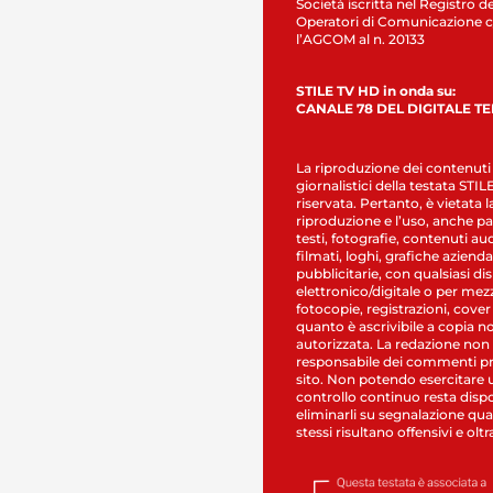
Società iscritta nel Registro de
Operatori di Comunicazione c
l’AGCOM al n. 20133
STILE TV HD in onda su:
CANALE 78 DEL DIGITALE T
La riproduzione dei contenuti
giornalistici della testata STI
riservata. Pertanto, è vietata l
riproduzione e l’uso, anche par
testi, fotografie, contenuti au
filmati, loghi, grafiche aziendal
pubblicitarie, con qualsiasi di
elettronico/digitale o per mez
fotocopie, registrazioni, cover
quanto è ascrivibile a copia n
autorizzata. La redazione non
responsabile dei commenti pr
sito. Non potendo esercitare 
controllo continuo resta dispo
eliminarli su segnalazione qual
stessi risultano offensivi e oltr