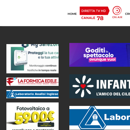
HOME
CR