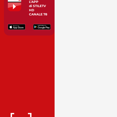
L’APP
di STILETV
HD
CANALE 78