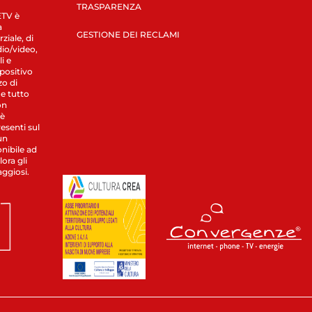
TRASPARENZA
LETV è
a
GESTIONE DEI RECLAMI
ziale, di
dio/video,
i e
spositivo
zo di
 e tutto
on
 è
esenti sul
un
nibile ad
ora gli
aggiosi.