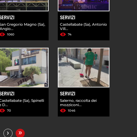
SERVIZI
SERVIZI
San Gregorio Magno (Sa),
Castellabate (Sa), Antonio
'Angio...
Vill...
1060
74
SERVIZI
SERVIZI
Castellabate (Sa), Spinelli
Salerno, raccolta dei
e D...
mozziconi...
70
1046
»
›
…