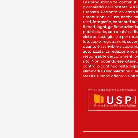
La riproduzione dei contenuti
giornalistici della testata STI
riservata. Pertanto, è vietata l
riproduzione e l’uso, anche par
testi, fotografie, contenuti au
filmati, loghi, grafiche aziendal
pubblicitarie, con qualsiasi di
elettronico/digitale o per mez
fotocopie, registrazioni, cover
quanto è ascrivibile a copia n
autorizzata. La redazione non
responsabile dei commenti pr
sito. Non potendo esercitare 
controllo continuo resta dispo
eliminarli su segnalazione qual
stessi risultano offensivi e oltr