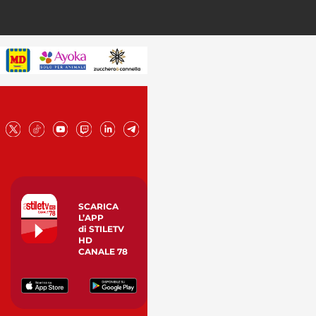
SCARICA
L’APP
di STILETV
HD
CANALE 78