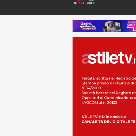
INIZIO
PREC.
Testata iscritta nel Registro de
Stampa presso il Tribunale di 
n. 34/2009
Società iscritta nel Registro de
Operatori di Comunicazione c
l’AGCOM al n. 20133
STILE TV HD in onda su:
CANALE 78 DEL DIGITALE T