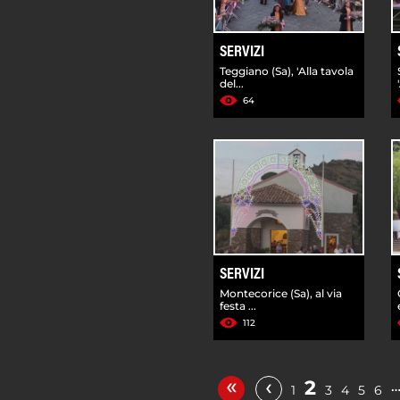
SERVIZI
Teggiano (Sa), 'Alla tavola
del...
64
SERVIZI
Montecorice (Sa), al via
festa ...
112
«
‹
2
1
3
4
5
6