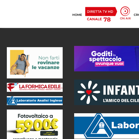
HOME
CR