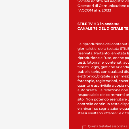
Società iscritta nel Registro de
Operatori di Comunicazione c
l’AGCOM al n. 20133
STILE TV HD in onda su:
CANALE 78 DEL DIGITALE T
La riproduzione dei contenuti
giornalistici della testata STI
riservata. Pertanto, è vietata l
riproduzione e l’uso, anche par
testi, fotografie, contenuti au
filmati, loghi, grafiche aziendal
pubblicitarie, con qualsiasi di
elettronico/digitale o per mez
fotocopie, registrazioni, cover
quanto è ascrivibile a copia n
autorizzata. La redazione non
responsabile dei commenti pr
sito. Non potendo esercitare 
controllo continuo resta dispo
eliminarli su segnalazione qual
stessi risultano offensivi e oltr