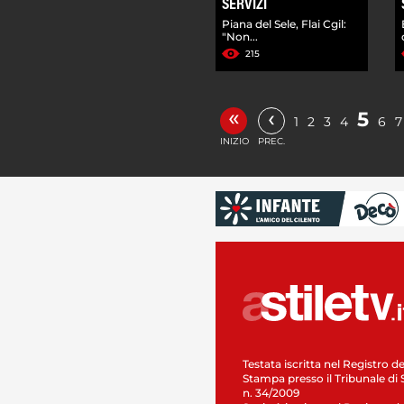
SERVIZI
Piana del Sele, Flai Cgil:
"Non...
215
«
‹
5
1
2
3
4
6
7
INIZIO
PREC.
Testata iscritta nel Registro de
Stampa presso il Tribunale di 
n. 34/2009