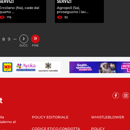
SERVIZI
SERVIZI
Ercolano (Na), cade dal
Agropoli (Sa),
quarto ...
proseguono i lav...
176
92
»
›
…
8
9
SUCC.
FINE
lla
POLICY EDITORIALE
WHISTLEBLOWER
Salerno al
CODICE ETICO CONDOTTA
POLICY