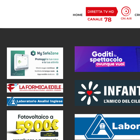
HOME
CR