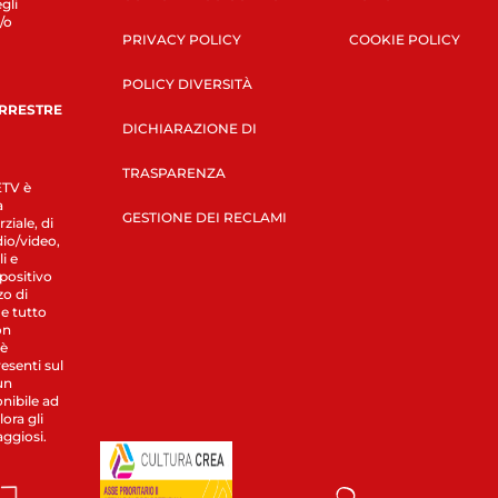
gli
/o
PRIVACY POLICY
COOKIE POLICY
POLICY DIVERSITÀ
ERRESTRE
DICHIARAZIONE DI
TRASPARENZA
LETV è
a
GESTIONE DEI RECLAMI
ziale, di
dio/video,
i e
spositivo
zo di
 e tutto
on
 è
esenti sul
un
nibile ad
ora gli
aggiosi.