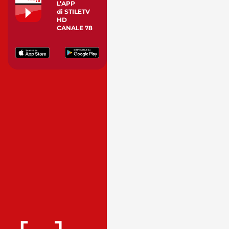
L’APP
di STILETV
HD
CANALE 78