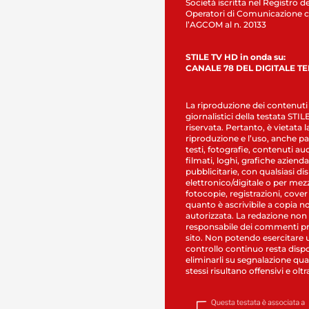
Società iscritta nel Registro de
Operatori di Comunicazione c
l’AGCOM al n. 20133
STILE TV HD in onda su:
CANALE 78 DEL DIGITALE T
La riproduzione dei contenuti
giornalistici della testata STI
riservata. Pertanto, è vietata l
riproduzione e l’uso, anche par
testi, fotografie, contenuti au
filmati, loghi, grafiche aziendal
pubblicitarie, con qualsiasi di
elettronico/digitale o per mez
fotocopie, registrazioni, cover
quanto è ascrivibile a copia n
autorizzata. La redazione non
responsabile dei commenti pr
sito. Non potendo esercitare 
controllo continuo resta dispo
eliminarli su segnalazione qual
stessi risultano offensivi e oltr