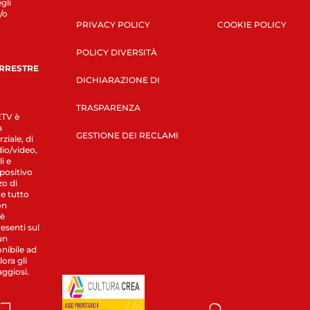
gli
/o
PRIVACY POLICY
COOKIE POLICY
POLICY DIVERSITÀ
ERRESTRE
DICHIARAZIONE DI
TRASPARENZA
LETV è
a
GESTIONE DEI RECLAMI
ziale, di
dio/video,
i e
spositivo
zo di
 e tutto
on
 è
esenti sul
un
nibile ad
ora gli
aggiosi.