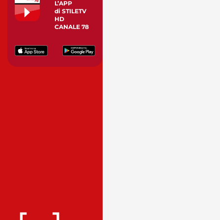
L’APP
di STILETV
HD
CANALE 78