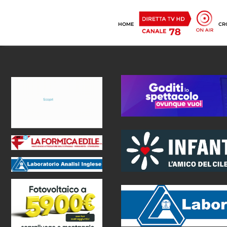
HOME
CR