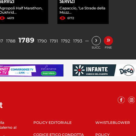
SERVIZI
SERVIZI
Agropoli Half Marathon,
Capaccio, ‘Le Strade della
Oukhrid...
Mozz...
4619
6172
»
›
1789
…
87
1788
1790
1791
1792
1793
SUCC.
FINE
lla
POLICY EDITORIALE
WHISTLEBLOWER
Salerno al
CODICE ETICO CONDOTTA
POLICY