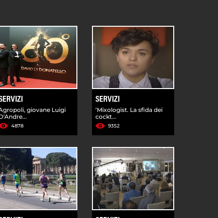
SERVIZI
SERVIZI
Agropoli, giovane Luigi
‘Mixologist. La sfida dei
D'Andre...
cockt...
4878
9352