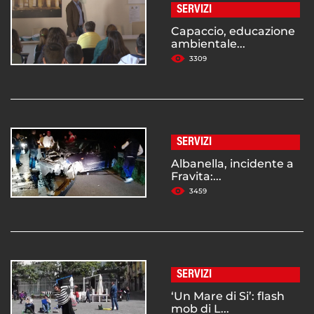
SERVIZI
Capaccio, educazione
ambientale...
3309
SERVIZI
Albanella, incidente a
Fravita:...
3459
SERVIZI
‘Un Mare di Si’: flash
mob di L...