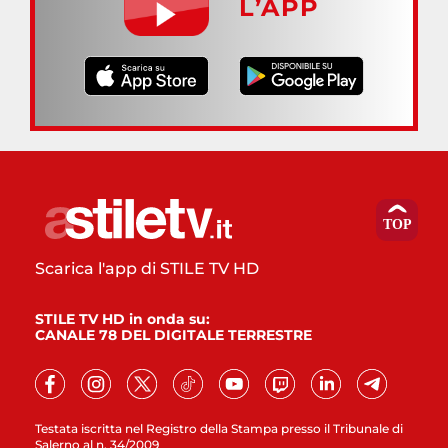
L’APP
Scarica l'app di STILE TV HD
STILE TV HD in onda su:
CANALE 78 DEL DIGITALE TERRESTRE
Testata iscritta nel Registro della Stampa presso il Tribunale di
Salerno al n. 34/2009