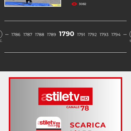
3082
1790
…
…
1786
1787
1788
1789
1791
1792
1793
1794
C.
SCARICA