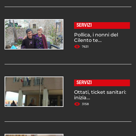
SERVIZI
Pollica, i nonni del
Cilento te...
7631
SERVIZI
Ottati, ticket sanitari:
inizia...
3158