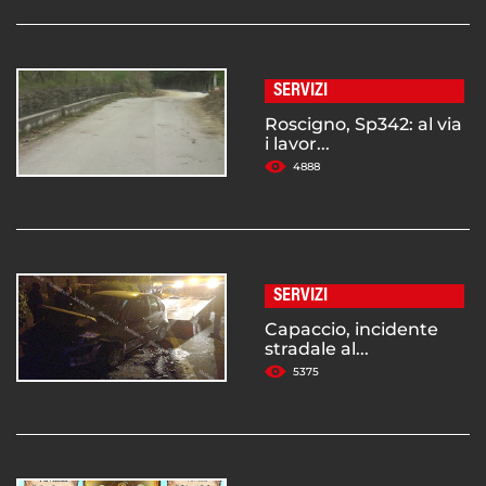
SERVIZI
Roscigno, Sp342: al via
i lavor...
4888
SERVIZI
Capaccio, incidente
stradale al...
5375