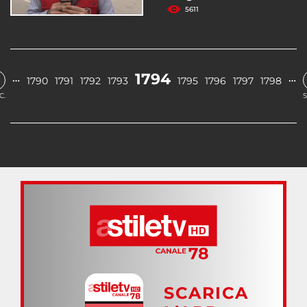
5611
1794
…
…
1790
1791
1792
1793
1795
1796
1797
1798
C.
S
SCARICA