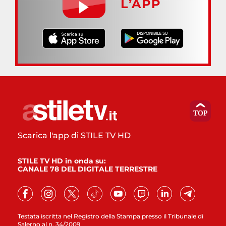
L’APP
Scarica l'app di STILE TV HD
STILE TV HD in onda su:
CANALE 78 DEL DIGITALE TERRESTRE
Testata iscritta nel Registro della Stampa presso il Tribunale di
Salerno al n. 34/2009