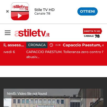
Stile TV HD
OTTIENI
Canale 78
Emergenza cinghiali, assessora Serluca: “Al via il Tavolo tecnico permanente della Regione Campania”
CRONACA
15:38
ì 6
CAPACCIO PAESTUM. Tolleranza zero contro l'occupaz
abusiv...
html5: Video file not found