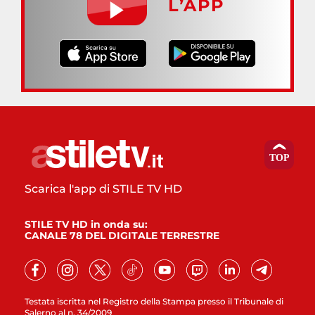
L’APP
Scarica l'app di STILE TV HD
STILE TV HD in onda su:
CANALE 78 DEL DIGITALE TERRESTRE
Testata iscritta nel Registro della Stampa presso il Tribunale di
Salerno al n. 34/2009