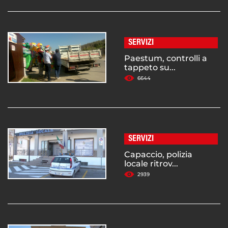
SERVIZI
Paestum, controlli a
tappeto su...
6644
SERVIZI
Capaccio, polizia
locale ritrov...
2939