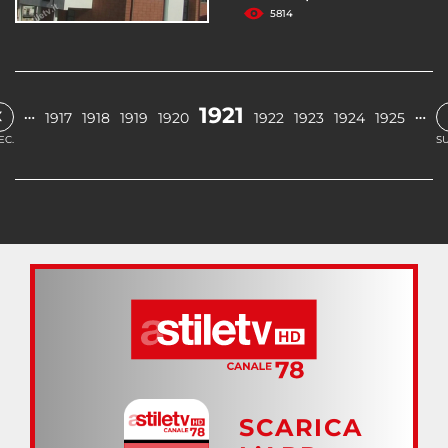
5814
‹
1921
…
…
1917
1918
1919
1920
1922
1923
1924
1925
EC.
SU
SCARICA