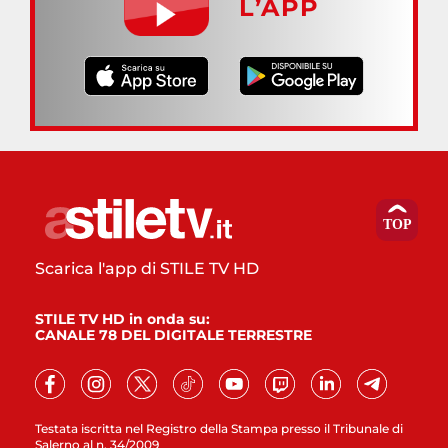
L’APP
Scarica l'app di STILE TV HD
STILE TV HD in onda su:
CANALE 78 DEL DIGITALE TERRESTRE
Testata iscritta nel Registro della Stampa presso il Tribunale di
Salerno al n. 34/2009