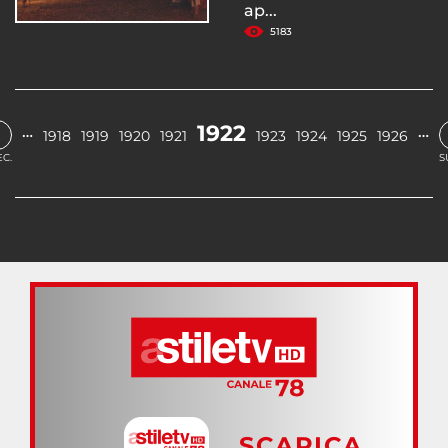
ap...
5183
‹
1922
…
…
1918
1919
1920
1921
1923
1924
1925
1926
C.
S
SCARICA