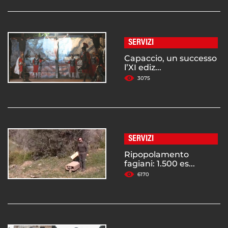
SERVIZI
Capaccio, un successo
l’XI ediz...
3075
SERVIZI
Ripopolamento
fagiani: 1.500 es...
6170