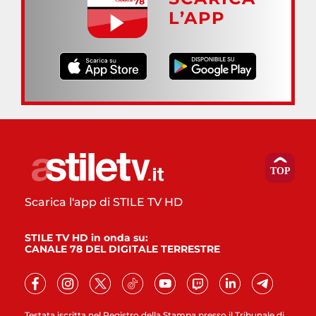
L’APP
Scarica l'app di STILE TV HD
STILE TV HD in onda su:
CANALE 78 DEL DIGITALE TERRESTRE
Testata iscritta nel Registro della Stampa presso il Tribunale di