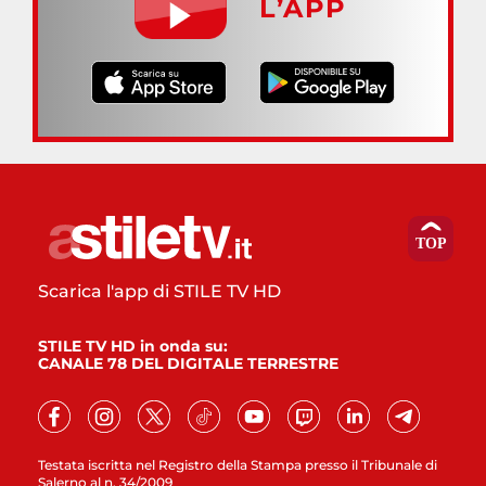
L’APP
Scarica l'app di STILE TV HD
STILE TV HD in onda su:
CANALE 78 DEL DIGITALE TERRESTRE
Testata iscritta nel Registro della Stampa presso il Tribunale di
Salerno al n. 34/2009