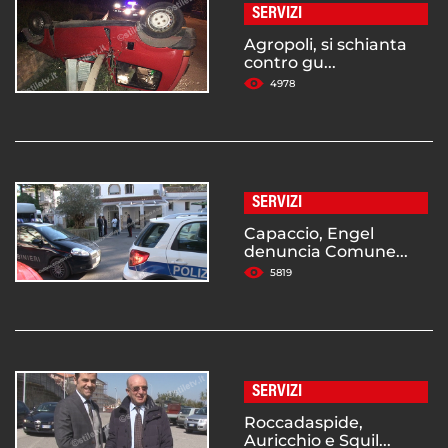
SERVIZI
Agropoli, si schianta
contro gu...
4978
SERVIZI
Capaccio, Engel
denuncia Comune...
5819
SERVIZI
Roccadaspide,
Auricchio e Squil...