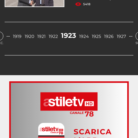
5418
1923
…
…
1919
1920
1921
1922
1924
1925
1926
1927
C.
S
SCARICA