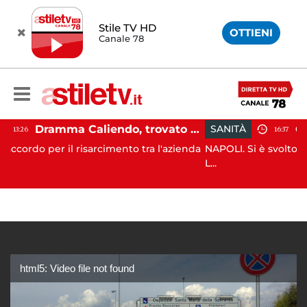
Stile TV HD
OTTIENI
Canale 78
Dramma Caliendo, trovato accordo sul risarcimento tra famiglia e "Monaldi"
SANITÀ
16:37
isarcimento tra l'azienda
NAPOLI. Si è svolto questa mattina, p
L...
html5: Video file not found