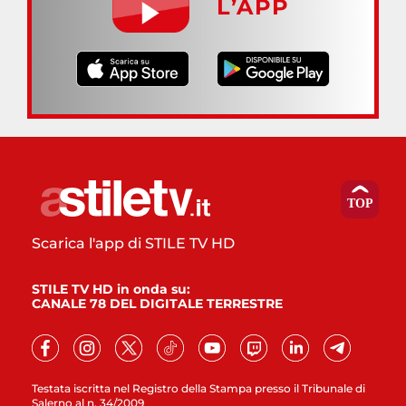
L’APP
Scarica l'app di STILE TV HD
STILE TV HD in onda su:
CANALE 78 DEL DIGITALE TERRESTRE
Testata iscritta nel Registro della Stampa presso il Tribunale di
Salerno al n. 34/2009