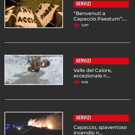
SERVIZI
“Benvenuti a
Capaccio Paestum”:...
5287
SERVIZI
Valle del Calore,
eccezionale n...
6168
SERVIZI
Capaccio, spaventoso
incendio n...