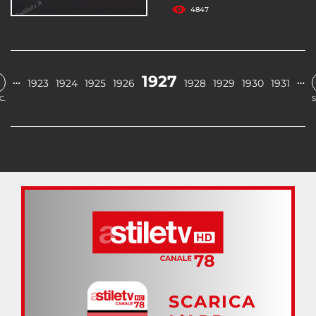
4847
1927
…
…
1923
1924
1925
1926
1928
1929
1930
1931
C.
S
SCARICA