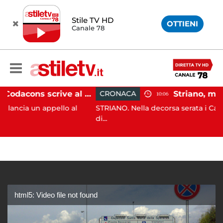
Stile TV HD
OTTIENI
Canale 78
Paestum, Codacons scrive al ministro Giuli: "Rilanciare scavi dell'Anfiteatro nell'area archeologica"
CRONACA
10:06
appello al
STRIANO. Nella decorsa serata i Carabinieri del
di...
html5: Video file not found